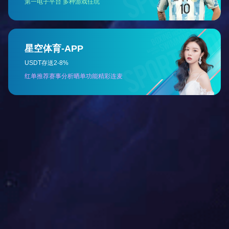
绿锌
黄锌