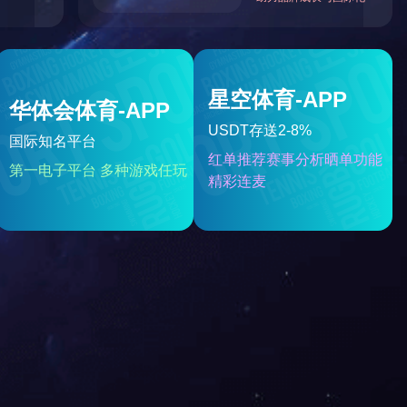
>
青黄锌
>
绿锌
>
蓝白锌
>
黄锌
>
黑锌
>
彩锌
>
白锌
镀镍
>
亮镍
>
红铜
>
黑镍
电镀