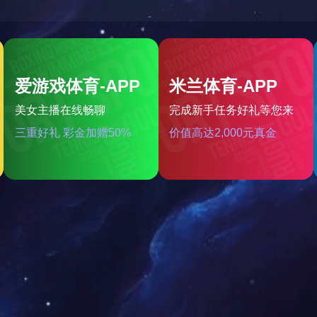
彩锌
彩锌
上一页
1
下一页