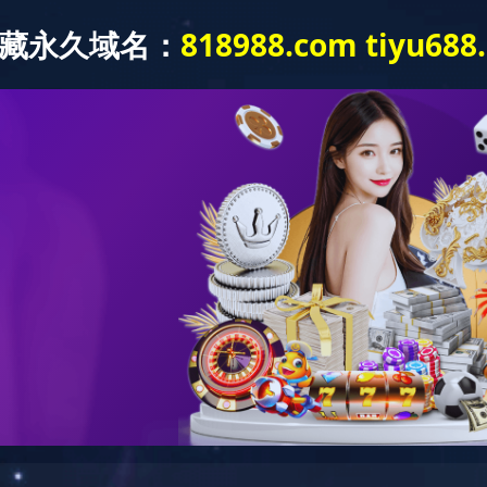
(中国)
网页版·官方版在线登入-开云(中国)
公司环境
新闻动