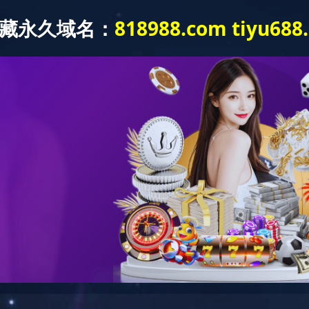
(中国)
网页版·官方版在线登入-开云(中国)
公司环境
新闻动