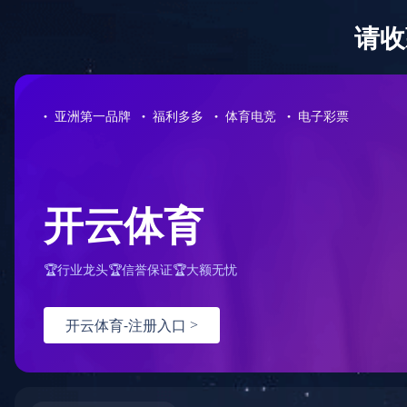
开云网页版
咨询热线：15250508777
开云网页版·官方版在线登入-开云
网站开云网页版
关于我们
开云