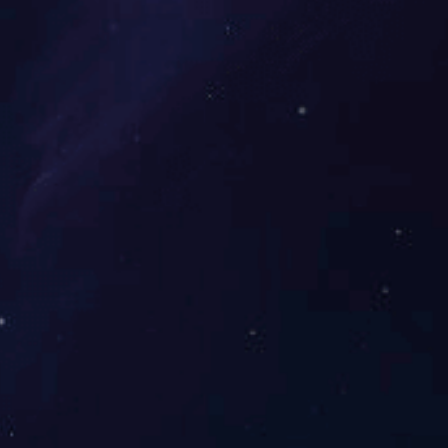
电镀。采用电铸工艺，用来制造印刷行业的电铸版、唱片模以及其它
。尤其是近几年来发展了复合电镀，可沉积出夹有耐磨微粒的复合镍
墨作为分散微粒，则获得的镍-石墨或镍-氟化石墨复合镀层就具有
学仪器的镀覆或装饰镀覆层亦都有着广泛的应用。
层，在钢铁、锌压铸件、铝合金及铜合金表面上，保护基体材料不
，在其上再镀一薄层铬，或镀一层仿金层，其抗蚀性更好，外观更美
3mm厚，可达到修复目的。特别是在连续铸造结晶器、电子元件表
件和微型电子元件的制造等方应用越来越广泛。
其消耗量占到镍总产量的百分之10左右。