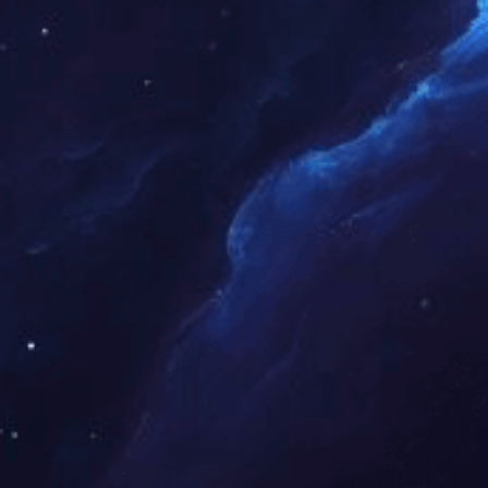
金属上镀上一层镍的方法，称为镀镍。镀镍分
电镀
镍和化学镀镍。
电
组成的电解液中，阳极用金属镍，阴极为镀件，通以直流电，在阴极(
剂的镀液中获得的是
亮镍
，而在没有加入光亮剂的电解液中获得的是
g)，也可以称为自催化
电镀
(Autocatalytic plating)[1]。具体过程是指:
态基体表面上的过程。ASTM B374(ASTM，美国材料与试验协
allic coating by a controlled chemical reduction that is catalyzed 
d"。这一过程与置换镀不同，其镀层是可以不断增厚的[2]，且施镀金属本身也具有催
金属镍具有很强的钝化能力，在表面能迅速生成一层极薄的钝化膜，
性能。经抛光的镍镀层可得到镜面般的光泽外表，同时在大气中可长
的耐磨性，在印刷工业中常用镀镍层来提高铅表面的硬度。由于金
镇镀层，以防止被介质腐蚀。 镀镍层还广泛的应用在功能性方面，