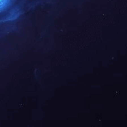
镀
镍是
镀件)
暗镍。
在一定条件
会)中
by the
化能力。
能抵抗
期保持
属镍具
如修复