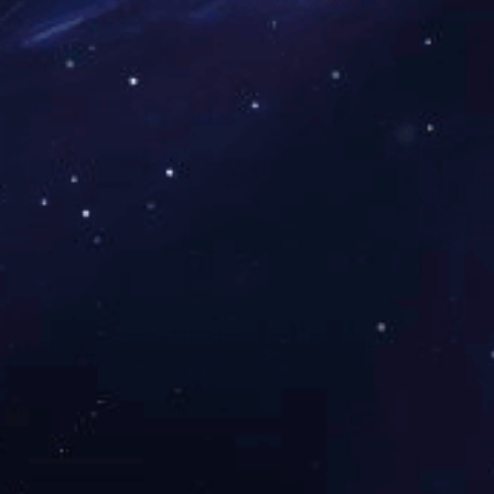
被磨损、被腐蚀的零件，采用刷镀技术进行局部
厚的镀镍层具有良好的耐磨性，可作为耐磨镀层
其硬度和耐磨性比镀镍层更高。若以石墨或氟化石
自润滑性，可用作为润滑镀层。
黑镍
镀层作为光
4、 镀镍的应用面很广，可作为防护装饰性镀
或起光亮装饰作用;也常作为其他镀层的中间镀层
能性应用方面，在特殊行业的零件上镀镍约1~
具、合金的压铸模具、形状复杂的宇航发动机部
5、 在电镀中，由于电镀镍具有很多优异性能，
上一条 :
黑镍
下一条 :
红铜
推荐新闻
电镀锌镍合金对高强度钢疲劳强度的影响
镀锌弯头的耐腐蚀性